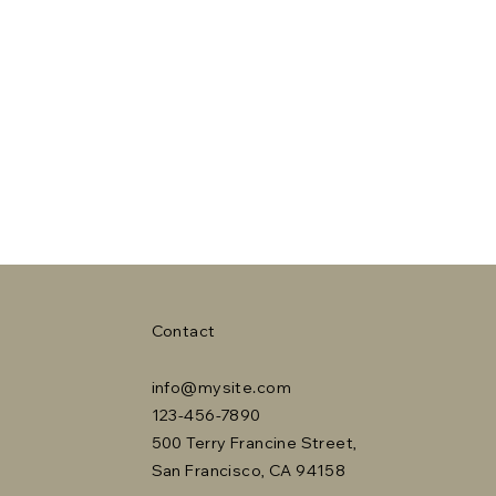
Contact
info@mysite.com
123-456-7890
500 Terry Francine Street,
San Francisco, CA 94158